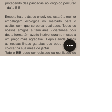
protegendo das pancadas ao longo do percurso
- daí a BiB.
Embora haja plástico envolvido, esta é a melhor
embalagem ecológica no mercado para o
azeite, sem que se perca qualidade. Todos os
nossos amigos e familiares viciaram-se pois
desta forma têm azeite incrível durante meses a
um preço mais agradável. Depois ainda temos
as nossas lindas garrafas que pode encher e
colocar na sua mesa de jantar.
Todo o BiB pode ser reciclado ou reutilizado de
maneiras divertidas e nós o/a desafiamos a
fazer mesmo isso.
Os nossos BiB's são da Eno Apoio, fornecedora
da linha Smurfit Kappa.