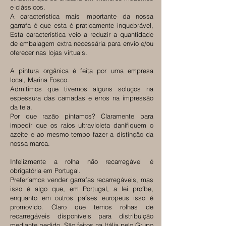
e clássicos.
A característica mais importante da nossa
garrafa é que esta é praticamente inquebrável,
Esta característica veio a reduzir a quantidade
de embalagem extra necessária para envio e/ou
oferecer nas lojas virtuais.
A pintura orgânica é feita por uma empresa
local, Marina Fosco.
Admitimos que tivemos alguns soluços na
espessura das camadas e erros na impressão
da tela.
Por que razão pintamos? Claramente para
impedir que os raios ultravioleta danifiquem o
azeite e ao mesmo tempo fazer a distinção da
nossa marca.
Infelizmente a rolha não recarregável é
obrigatória em Portugal.
Preferíamos vender garrafas recarregáveis, mas
isso é algo que, em Portugal, a lei proíbe,
enquanto em outros países europeus isso é
promovido. Claro que temos rolhas de
recarregáveis ​​disponíveis para distribuição
mediante pedido. São feitos na Itália pelo Grupo