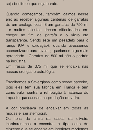
seja bonito ou que seja barato.
Quando começámos, também caímos nesse
erro ao receber algumas centenas de garrafas
de um enólogo local. Eram garrafas de 750 ml
e muitos clientes tinham dificuldades em
chegar ao fim da garrafa e o vidro era
transparente. Sendo este um pesadelo para o
ranço (UV e oxidação), quando tivéssemos
economizado para investir, queríamos algo mais
apropriado . Garrafas de 500 ml são o padrão
na indústria.
Um frasco de 375 ml que se encaixa nas
nossas crenças e estratégia.
Escolhemos a Saverglass como nosso parceiro,
pois eles têm sua fábrica em França e têm
como valor central a retribuição à natureza do
impacto que causam na produção do vidro.
A cor precisava de encaixar em todas as
modas e ser atemporal.
Os tons de cinza da casca da oliveira
inspiraram-nos a encontrar o tipo certo de
cinzento que se encaixa em interiores modernos