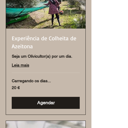
Experiência de Colheita de
Azeitona
Seja um Olivicultor(a) por um dia.
Leia mais
Carregando os dias...
20
20 €
euros
Agendar