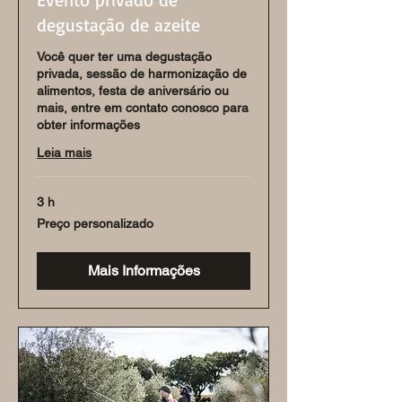
degustação de azeite
Você quer ter uma degustação
privada, sessão de harmonização de
alimentos, festa de aniversário ou
mais, entre em contato conosco para
obter informações
Leia mais
3 h
Preço
Preço personalizado
personalizado
Mais Informações