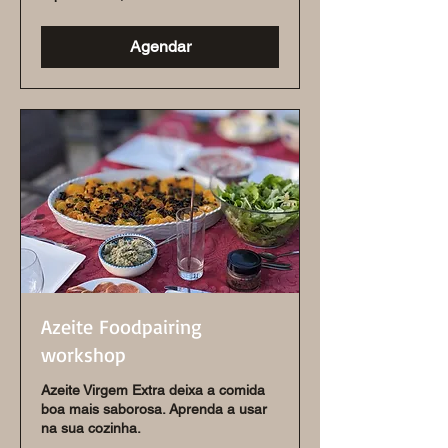
de
7,50
euros
Agendar
Azeite Foodpairing
workshop
Azeite Virgem Extra deixa a comida
boa mais saborosa. Aprenda a usar
na sua cozinha.