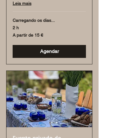
Leia mais
Carregando os dias...
2 h
A
A partir de 15 €
partir
de
15
euros
Agendar
Evento privado de