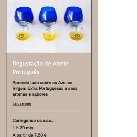
Degustação de Azeite
Português
Aprenda tudo sobre os Azeites
Virgem Extra Portugueses e seus
aromas e sabores
Leia mais
Carregando os dias...
1 h 30 min
A
A partir de 7,50 €
partir