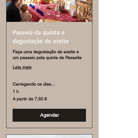
Passeio da quinta e
degustação de azeite
Faça uma degustação de azeite e
um passeio pela quinta de Passeite
Leia mais
Carregando os dias...
1 h
A
A partir de 7,50 €
partir
de
7,50
euros
Agendar