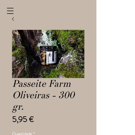
Passeite Farm
Oliveiras - 300
gr.
Preço
5,95 €
Quantidade
*