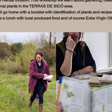
h Herbal Infusion. This workshop we learn about gathering, clea
cinal plants in the TERRAS DE SICÓ area.
ll go home with a booklet with identification of plants and recipe
e a lunch with local produced food and of course Extra Virgin Oli