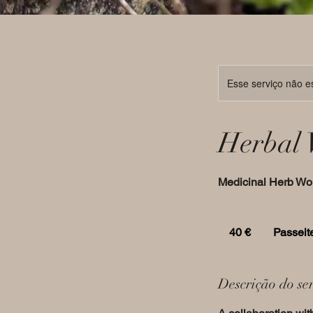
Esse serviço não e
Herbal 
Medicinal Herb Wo
40
euros
40 €
Passeit
Descrição do se