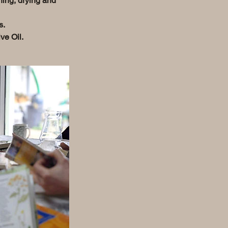
ning, drying and
s.
ve Oil.